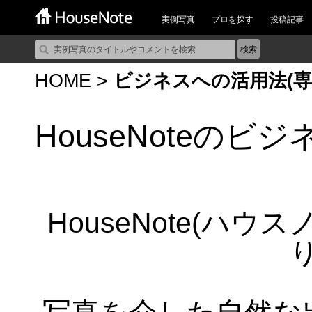
実例写真
プロを探す
投稿記事
HOME
>
ビジネスへの活用法(専
HouseNoteのビ
HouseNote(ハ