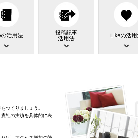
投稿記事
teの活用法
Likeの活
活用法
集をつくりましょう。
、貴社の実績を具体的に表
あれば、アクセス増加の効