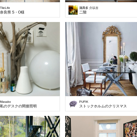
TileLife
滿壽多 介以古
奈良県 S・O様
二階
Masako
PUFIK
私のデスクの間接照明
ストックホルムのクリスマス