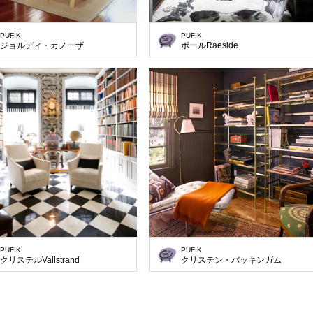
PUFIK
PUFIK
ジョルディ・カノーザ
ポールRaeside
PUFIK
PUFIK
クリステルVallstrand
クリステン・バッキンガム