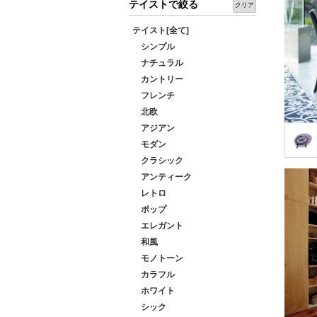
テイストで絞る
クリア
テイスト[全て]
シンプル
ナチュラル
カントリー
フレンチ
北欧
アジアン
モダン
クラシック
アンティーク
レトロ
ポップ
エレガント
和風
モノトーン
カラフル
ホワイト
シック