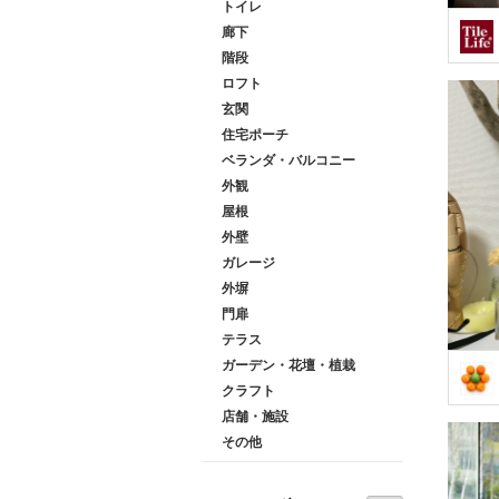
トイレ
廊下
階段
ロフト
玄関
住宅ポーチ
ベランダ・バルコニー
外観
屋根
外壁
ガレージ
外塀
門扉
テラス
ガーデン・花壇・植栽
クラフト
店舗・施設
その他