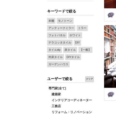
キーワードで絞る
本棚
モノトーン
アンティークミラー
ミラー
フォトパネル
ホワイト
テラコッタタイル
DIY
タイルdiy
床タイル
【一般】
外床タイル
DIYタイル
ガーデンハウス
ユーザーで絞る
クリア
専門家[全て]
建築家
インテリアコーディネーター
工務店
リフォーム・リノベーション