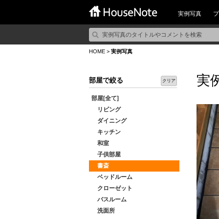
実例写真
プ
HOME
>
実例写真
実
部屋で絞る
クリア
部屋[全て]
リビング
ダイニング
キッチン
和室
子供部屋
書斎
ベッドルーム
クローゼット
バスルーム
洗面所