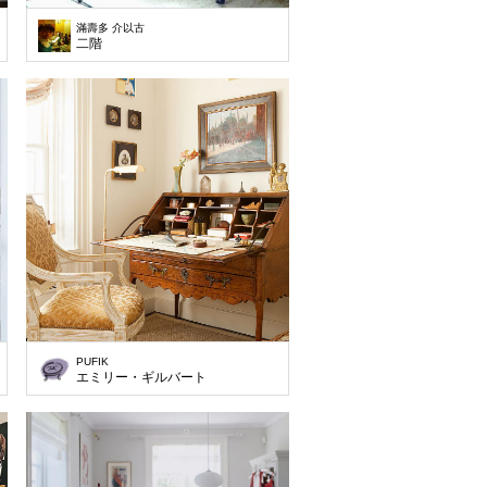
滿壽多 介以古
二階
PUFIK
エミリー・ギルバート