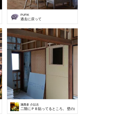
PUFIK
過去に戻って
滿壽多 介以古
二階にＰＢ貼ってるところ。 壁の向こうの鉄砲階段が暗いので窓開け