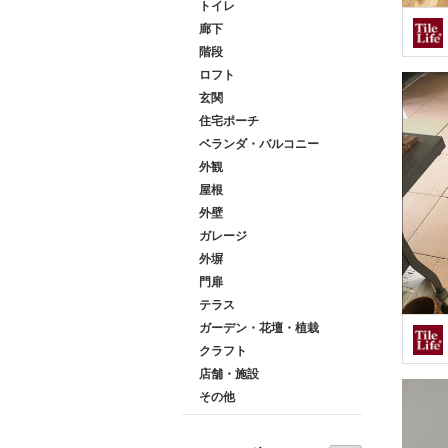
トイレ
廊下
階段
ロフト
玄関
住宅ポーチ
ベランダ・バルコニー
外観
屋根
外壁
ガレージ
外塀
門扉
テラス
ガーデン・花壇・植栽
クラフト
店舗・施設
その他