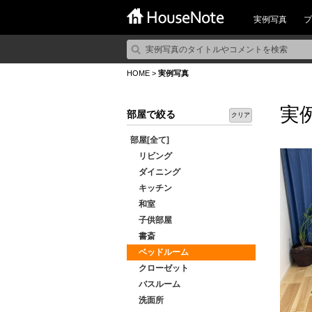
実例写真
プ
HOME
>
実例写真
実
部屋で絞る
クリア
部屋[全て]
リビング
ダイニング
キッチン
和室
子供部屋
書斎
ベッドルーム
クローゼット
バスルーム
洗面所