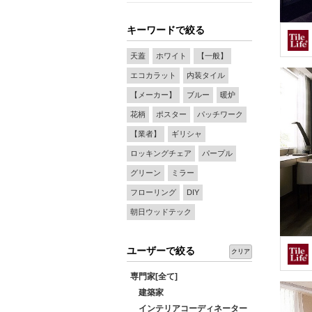
キーワードで絞る
天蓋
ホワイト
【一般】
エコカラット
内装タイル
【メーカー】
ブルー
暖炉
花柄
ポスター
パッチワーク
【業者】
ギリシャ
ロッキングチェア
パープル
グリーン
ミラー
フローリング
DIY
朝日ウッドテック
ユーザーで絞る
クリア
専門家[全て]
建築家
インテリアコーディネーター