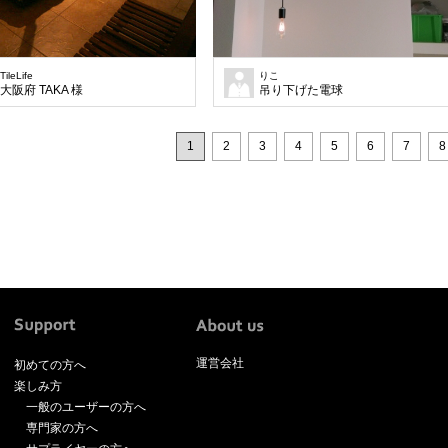
TileLife
りこ
大阪府 TAKA 様
吊り下げた電球
1
2
3
4
5
6
7
8
運営会社
初めての方へ
楽しみ方
一般のユーザーの方へ
専門家の方へ