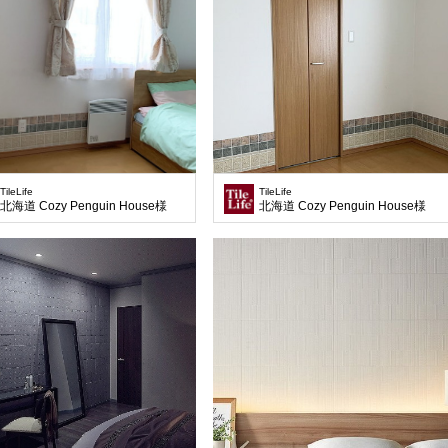
TileLife
TileLife
北海道 Cozy Penguin House様
北海道 Cozy Penguin House様