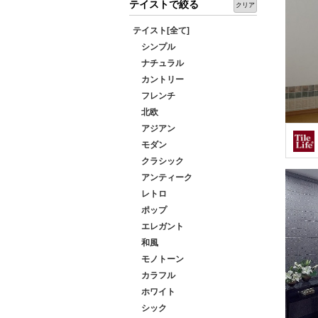
テイストで絞る
クリア
テイスト[全て]
シンプル
ナチュラル
カントリー
フレンチ
北欧
アジアン
モダン
クラシック
アンティーク
レトロ
ポップ
エレガント
和風
モノトーン
カラフル
ホワイト
シック