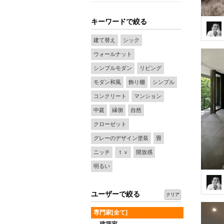
キーワードで絞る
建て替え
シック
ウォールナット
シンプルモダン
リビング
モダン和風
飾り棚
シンプル
コンクリート
マンション
中庭
縁側
自然
クローゼット
グレーのデザイン塗装
畳
ニッチ
ｔｖ
開放感
明るい
ユーザーで絞る
クリア
専門家[全て]
建築家