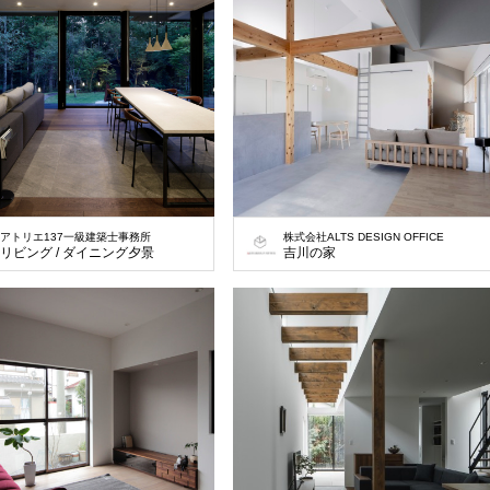
アトリエ137一級建築士事務所
株式会社ALTS DESIGN OFFICE
リビング / ダイニング夕景
吉川の家