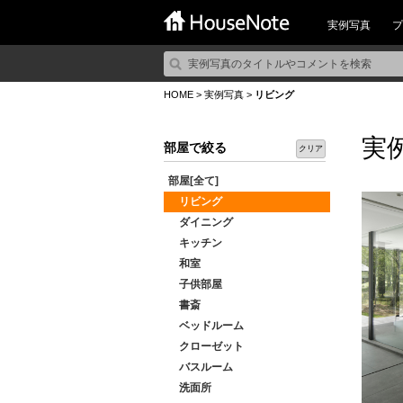
実例写真
プ
HOME
>
実例写真
>
リビング
実
部屋で絞る
クリア
部屋[全て]
リビング
ダイニング
キッチン
和室
子供部屋
書斎
ベッドルーム
クローゼット
バスルーム
洗面所