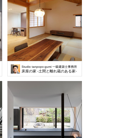
Studio tanpopo-gumi 一級建築士事務所
床座の家 -土間と離れ蔵のある家-