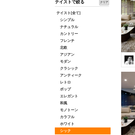
テイストで絞る
クリア
テイスト[全て]
シンプル
ナチュラル
カントリー
フレンチ
北欧
アジアン
モダン
クラシック
アンティーク
レトロ
ポップ
エレガント
和風
モノトーン
カラフル
ホワイト
シック