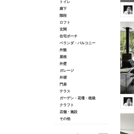
トイレ
廊下
階段
ロフト
玄関
住宅ポーチ
ベランダ・バルコニー
外観
屋根
外壁
ガレージ
外塀
門扉
テラス
ガーデン・花壇・植栽
クラフト
店舗・施設
その他