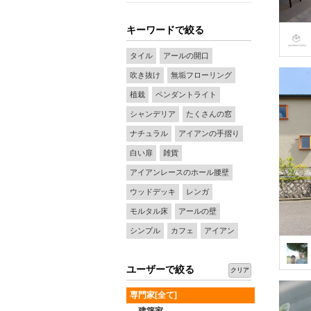
キーワードで絞る
タイル
アールの開口
吹き抜け
無垢フローリング
植栽
ペンダントライト
シャンデリア
たくさんの窓
ナチュラル
アイアンの手摺り
白い扉
雑貨
アイアンレースのホール腰壁
ウッドデッキ
レンガ
モルタル床
アールの壁
シンプル
カフェ
アイアン
ユーザーで絞る
クリア
専門家[全て]
建築家