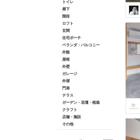
トイレ
廊下
階段
ロフト
玄関
住宅ポーチ
ベランダ・バルコニー
外観
屋根
外壁
ガレージ
外塀
門扉
テラス
ガーデン・花壇・植栽
クラフト
店舗・施設
その他