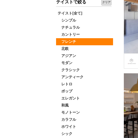
テイストで絞る
クリア
テイスト[全て]
シンプル
ナチュラル
カントリー
フレンチ
北欧
アジアン
モダン
クラシック
アンティーク
レトロ
ポップ
エレガント
和風
モノトーン
カラフル
ホワイト
シック