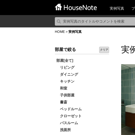
実例写真
プ
HOME
>
実例写真
実
部屋で絞る
クリア
部屋[全て]
リビング
ダイニング
キッチン
和室
子供部屋
書斎
ベッドルーム
クローゼット
バスルーム
洗面所