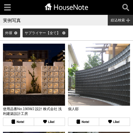
実例写真
絞込検索
外塀
サプライヤー【全て】
使用品番No.190WJ 設計 株式会社 浅
個人邸
利建築設計工房