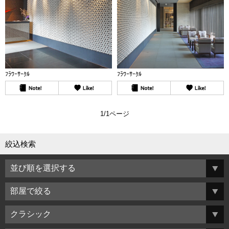
ﾌﾗﾜｰｻｰｸﾙ
ﾌﾗﾜｰｻｰｸﾙ
1/1ページ
絞込検索