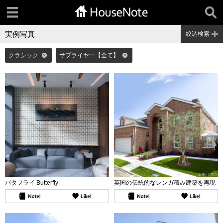
実例写真
絞込検索
クラシック
サプライヤー【全て】
バタフライ Butterfly
英国の伝統的なレンガ積み建築を再現