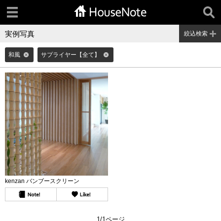
実例写真
絞込検索
和風
サプライヤー【全て】
kenzan バンブースクリーン
1/1ページ