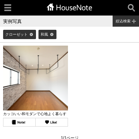
実例写真
絞込検索
クローゼット
和風
カッコいい和モダンで心地よく暮らす
1/1ページ