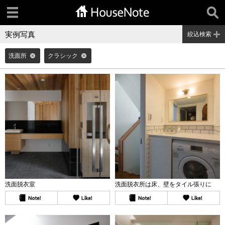
実例写真
絞込検索
洗面所
クラシック
洗面脱衣室
洗面脱衣所は床、壁をタイル張りに