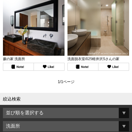
蕨の家 洗面所
洗面脱衣室/025軽井沢Sさんの家
1/1ページ
絞込検索