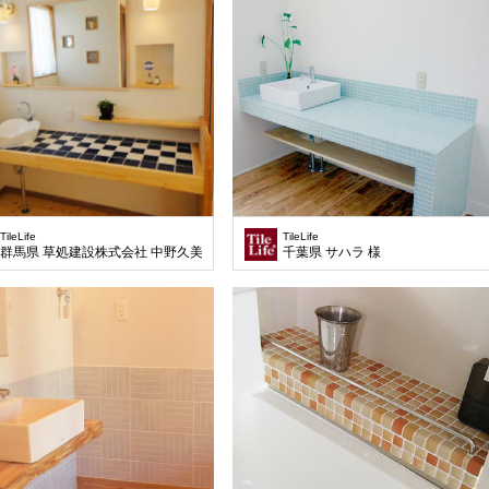
TileLife
TileLife
群馬県 草処建設株式会社 中野久美 様
千葉県 サハラ 様