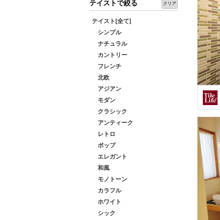
テイストで絞る
クリア
テイスト[全て]
シンプル
ナチュラル
カントリー
フレンチ
北欧
アジアン
モダン
クラシック
アンティーク
レトロ
ポップ
エレガント
和風
モノトーン
カラフル
ホワイト
シック