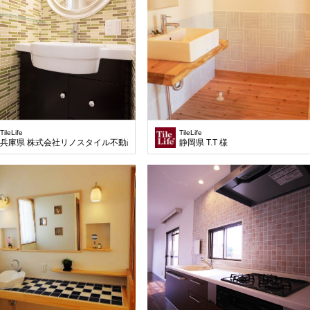
TileLife
TileLife
兵庫県 株式会社リノスタイル不動産 様
静岡県 T.T 様