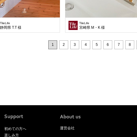
TileLife
TileLife
静岡県 T.T 様
宮崎県 M・K 様
1
2
3
4
5
6
7
8
運営会社
初めての方へ
楽しみ方