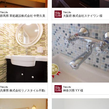
TileLife
TileLife
群馬県 草処建設株式会社 中野久美 様
大阪府 株式会社ステイワン 様
TileLife
TileLife
兵庫県 株式会社リノスタイル不動産 様
神奈川県 Y.Y 様