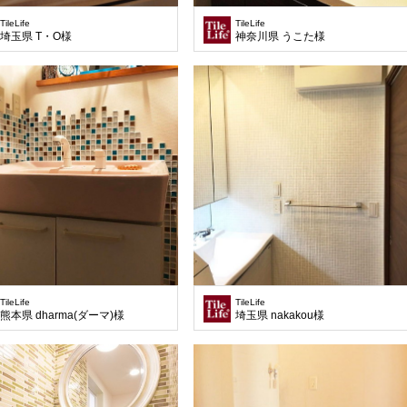
TileLife
TileLife
埼玉県 T・O様
神奈川県 うこた様
TileLife
TileLife
熊本県 dharma(ダーマ)様
埼玉県 nakakou様