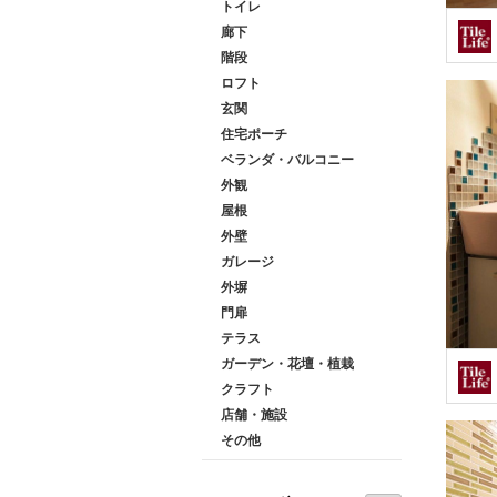
トイレ
廊下
階段
ロフト
玄関
住宅ポーチ
ベランダ・バルコニー
外観
屋根
外壁
ガレージ
外塀
門扉
テラス
ガーデン・花壇・植栽
クラフト
店舗・施設
その他