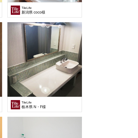
TileLife
新潟県 coco様
TileLife
栃木県 N・F様