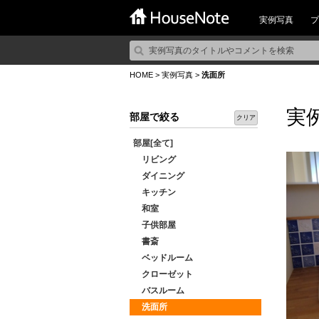
実例写真
プ
HOME
>
実例写真
>
洗面所
実
部屋で絞る
クリア
部屋[全て]
リビング
ダイニング
キッチン
和室
子供部屋
書斎
ベッドルーム
クローゼット
バスルーム
洗面所