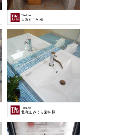
TileLife
大阪府 T.M 様
TileLife
北海道 みうら歯科 様