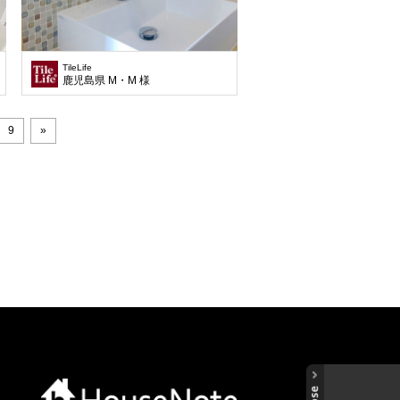
TileLife
鹿児島県 M・M 様
9
»