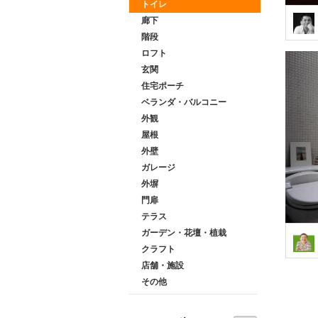
トイレ
廊下
階段
ロフト
玄関
住宅ポーチ
ベランダ・バルコニー
外観
屋根
外壁
ガレージ
外塀
門扉
テラス
ガーデン・花壇・植栽
クラフト
店舗・施設
その他