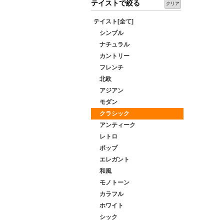
テイストで絞る
クリア
テイスト[全て]
シンプル
ナチュラル
カントリー
フレンチ
北欧
アジアン
モダン
クラシック
アンティーク
レトロ
ポップ
エレガント
和風
モノトーン
カラフル
ホワイト
シック