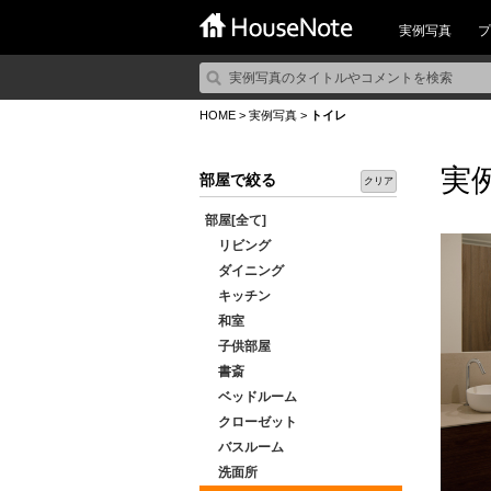
実例写真
プ
HOME
>
実例写真
>
トイレ
実
部屋で絞る
クリア
部屋[全て]
リビング
ダイニング
キッチン
和室
子供部屋
書斎
ベッドルーム
クローゼット
バスルーム
洗面所