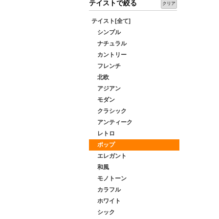
テイストで絞る
クリア
テイスト[全て]
シンプル
ナチュラル
カントリー
フレンチ
北欧
アジアン
モダン
クラシック
アンティーク
レトロ
ポップ
エレガント
和風
モノトーン
カラフル
ホワイト
シック