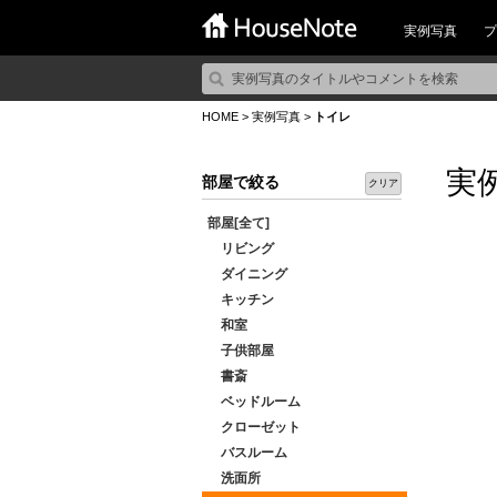
実例写真
プ
HOME
>
実例写真
>
トイレ
実
部屋で絞る
クリア
部屋[全て]
リビング
ダイニング
キッチン
和室
子供部屋
書斎
ベッドルーム
クローゼット
バスルーム
洗面所