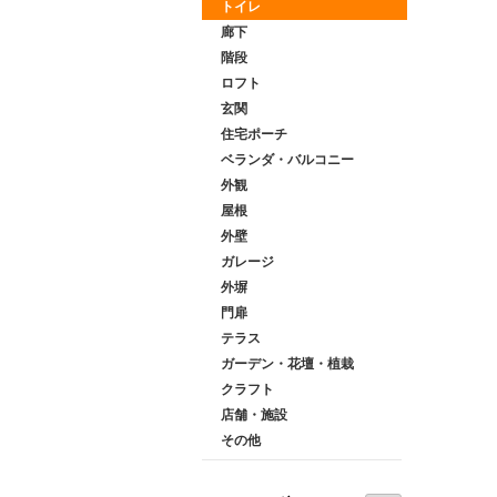
トイレ
廊下
階段
ロフト
玄関
住宅ポーチ
ベランダ・バルコニー
外観
屋根
外壁
ガレージ
外塀
門扉
テラス
ガーデン・花壇・植栽
クラフト
店舗・施設
その他