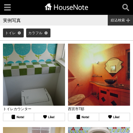
実例写真
絞込検索
トイレ
カラフル
トイレカウンター
西宮市T邸