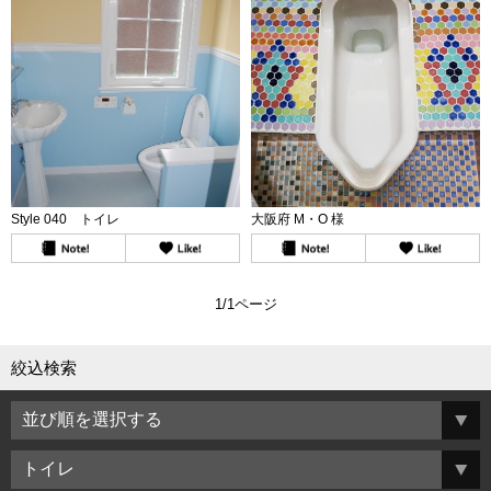
Style 040 トイレ
大阪府 M・O 様
1/1ページ
絞込検索