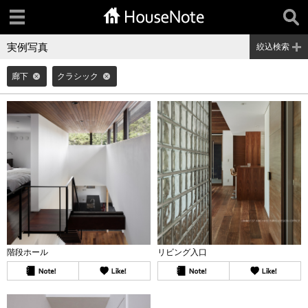
実例写真
絞込検索
廊下
クラシック
階段ホール
リビング入口