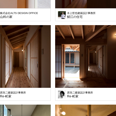
株式会社ALTS DESIGN OFFICE
水上哲也建築設計事務所
山科の家
鯖江の住宅
原浩二建築設計事務所
原浩二建築設計事務所
Re-町家
Re-町家