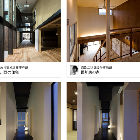
魚谷繁礼建築研究所
原浩二建築設計事務所
川西の住宅
囲炉裏の家