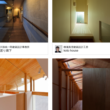
川添純一郎建築設計事務所
柳瀬真澄建築設計工房
渡り廊下
koto house