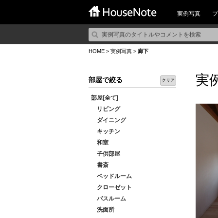
実例写真
プ
HOME
>
実例写真
>
廊下
実
部屋で絞る
クリア
部屋[全て]
リビング
ダイニング
キッチン
和室
子供部屋
書斎
ベッドルーム
クローゼット
バスルーム
洗面所