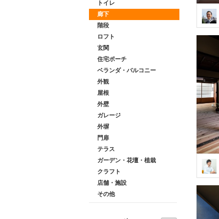
トイレ
廊下
階段
ロフト
玄関
住宅ポーチ
ベランダ・バルコニー
外観
屋根
外壁
ガレージ
外塀
門扉
テラス
ガーデン・花壇・植栽
クラフト
店舗・施設
その他