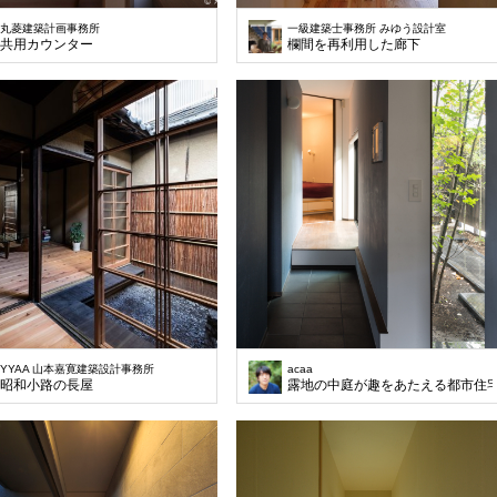
丸菱建築計画事務所
一級建築士事務所 みゆう設計室
共用カウンター
欄間を再利用した廊下
YYAA 山本嘉寛建築設計事務所
acaa
昭和小路の長屋
露地の中庭が趣をあたえる都市住