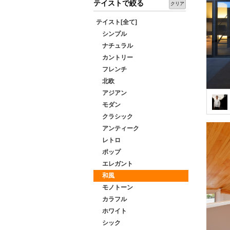
テイストで絞る
クリア
テイスト[全て]
シンプル
ナチュラル
カントリー
フレンチ
北欧
アジアン
モダン
クラシック
アンティーク
レトロ
ポップ
エレガント
和風
モノトーン
カラフル
ホワイト
シック