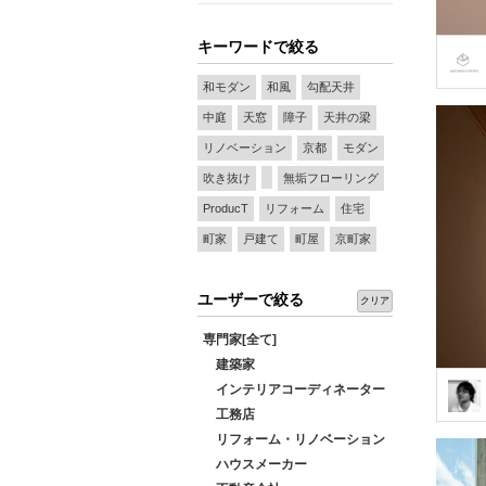
キーワードで絞る
和モダン
和風
勾配天井
中庭
天窓
障子
天井の梁
リノベーション
京都
モダン
吹き抜け
無垢フローリング
ProducT
リフォーム
住宅
町家
戸建て
町屋
京町家
ユーザーで絞る
クリア
専門家[全て]
建築家
インテリアコーディネーター
工務店
リフォーム・リノベーション
ハウスメーカー