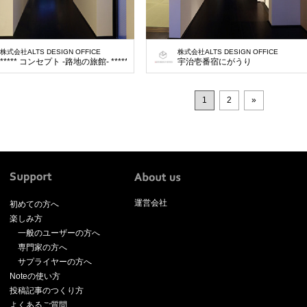
株式会社ALTS DESIGN OFFICE
株式会社ALTS DESIGN OFFICE
***** コンセプト -路地の旅館- ***** 今回宇治で初めて行われる新
宇治壱番宿にがうり
1
2
»
運営会社
初めての方へ
楽しみ方
一般のユーザーの方へ
専門家の方へ
サプライヤーの方へ
Noteの使い方
投稿記事のつくり方
よくあるご質問