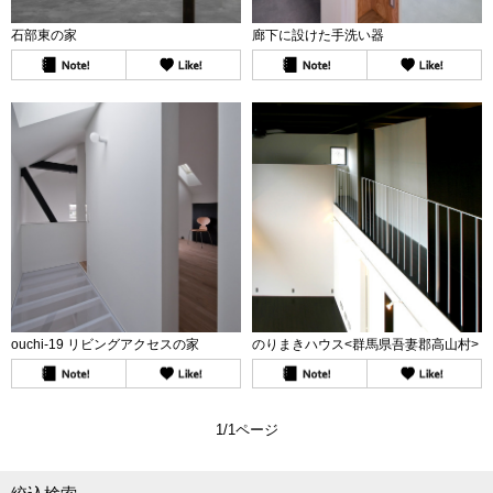
石部東の家
廊下に設けた手洗い器
ouchi-19 リビングアクセスの家
のりまきハウス<群馬県吾妻郡高山村>
1/1ページ