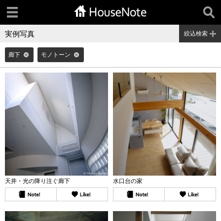
実例写真
絞込検索
廊下
モノトーン
天井・光の降り注ぐ廊下
水口台の家