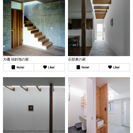
大磯 傾斜地の家
石部東の家