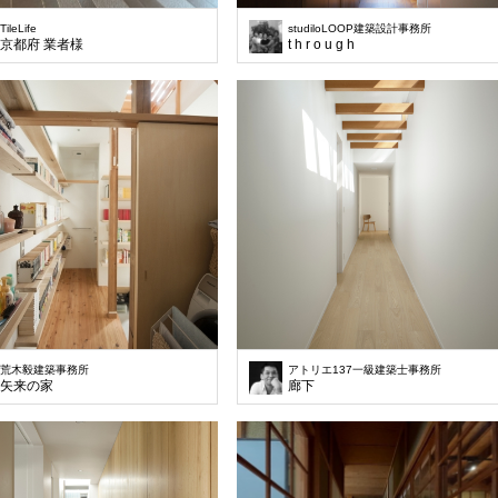
TileLife
studiloLOOP建築設計事務所
京都府 業者様
t h r o u g h
荒木毅建築事務所
アトリエ137一級建築士事務所
矢来の家
廊下