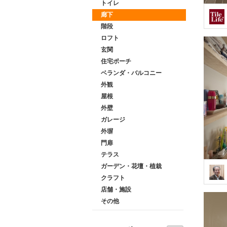
トイレ
廊下
階段
ロフト
玄関
住宅ポーチ
ベランダ・バルコニー
外観
屋根
外壁
ガレージ
外塀
門扉
テラス
ガーデン・花壇・植栽
クラフト
店舗・施設
その他