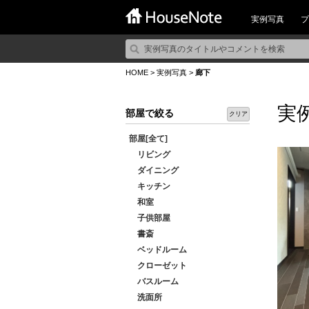
実例写真
プ
HOME
>
実例写真
>
廊下
実
部屋で絞る
クリア
部屋[全て]
リビング
ダイニング
キッチン
和室
子供部屋
書斎
ベッドルーム
クローゼット
バスルーム
洗面所