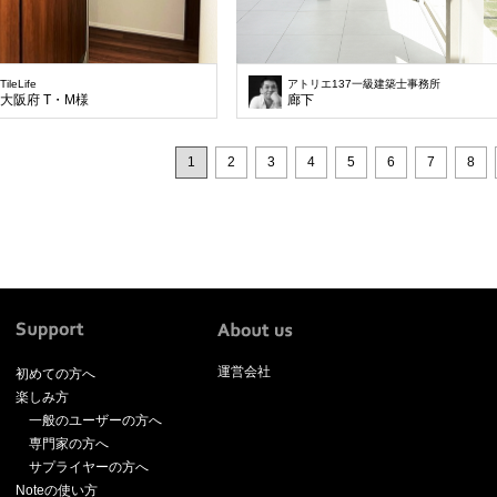
TileLife
アトリエ137一級建築士事務所
大阪府 T・M様
廊下
1
2
3
4
5
6
7
8
運営会社
初めての方へ
楽しみ方
一般のユーザーの方へ
専門家の方へ
サプライヤーの方へ
Noteの使い方