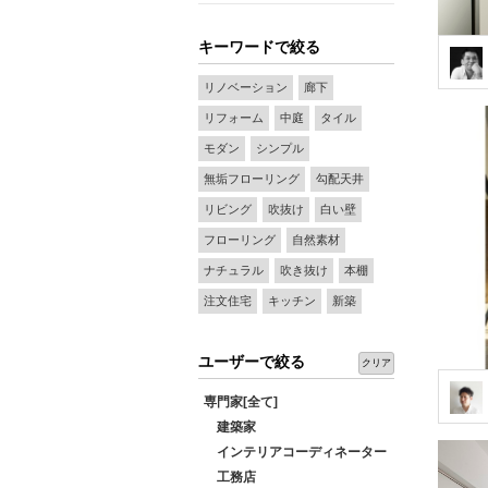
キーワードで絞る
リノベーション
廊下
リフォーム
中庭
タイル
モダン
シンプル
無垢フローリング
勾配天井
リビング
吹抜け
白い壁
フローリング
自然素材
ナチュラル
吹き抜け
本棚
注文住宅
キッチン
新築
ユーザーで絞る
クリア
専門家[全て]
建築家
インテリアコーディネーター
工務店