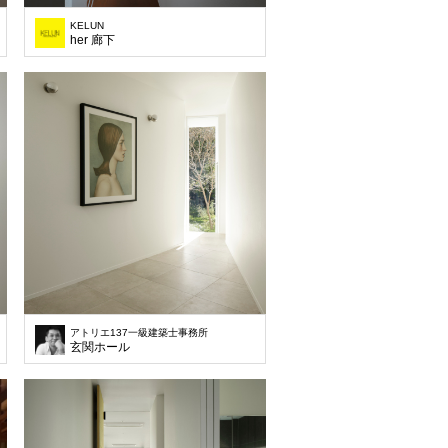
KELUN
her 廊下
アトリエ137一級建築士事務所
玄関ホール