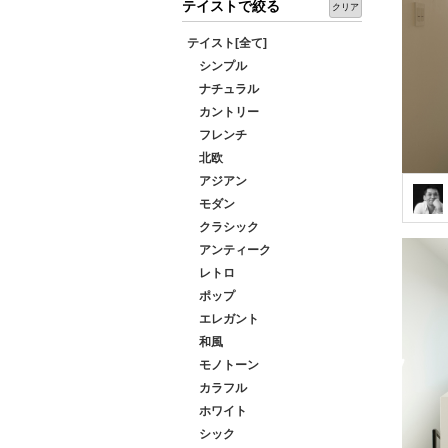
テイストで絞る
クリア
テイスト[全て]
シンプル
ナチュラル
カントリー
フレンチ
北欧
アジアン
モダン
クラシック
アンティーク
レトロ
ポップ
エレガント
和風
モノトーン
カラフル
ホワイト
シック