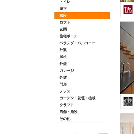
トイレ
廊下
階段
ロフト
玄関
住宅ポーチ
ベランダ・バルコニー
外観
屋根
外壁
ガレージ
外塀
門扉
テラス
ガーデン・花壇・植栽
クラフト
店舗・施設
その他