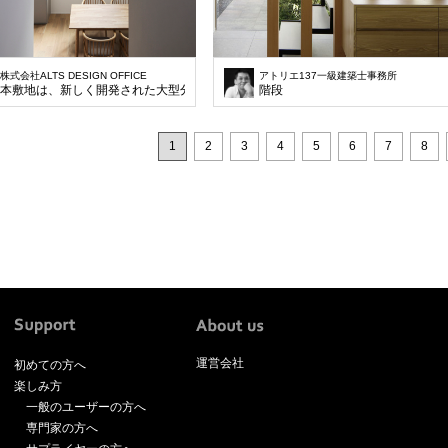
株式会社ALTS DESIGN OFFICE
アトリエ137一級建築士事務所
本敷地は、新しく開発された大型分譲地の一画の土地で大通りに面している130㎡
階段
1
2
3
4
5
6
7
8
運営会社
初めての方へ
楽しみ方
一般のユーザーの方へ
専門家の方へ