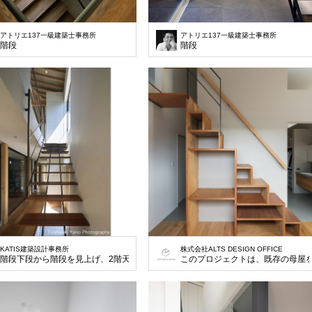
アトリエ137一級建築士事務所
アトリエ137一級建築士事務所
階段
階段
KATIS建築設計事務所
株式会社ALTS DESIGN OFFICE
階段下段から階段を見上げ、2階天井をみる。 廊下の突き当りは姿見を設け奥行き
このプロジェクトは、既存の母屋