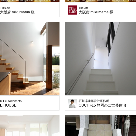
TileLife
TileLife
大阪府 mikumama 様
大阪府 mikumama 様
D.I.G Architects
石川淳建築設計事務所
E HOUSE
OUCHI-15 静岡の二世帯住宅