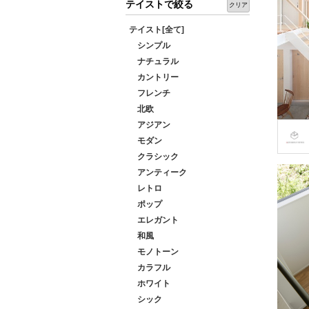
テイストで絞る
クリア
テイスト[全て]
シンプル
ナチュラル
カントリー
フレンチ
北欧
アジアン
モダン
クラシック
アンティーク
レトロ
ポップ
エレガント
和風
モノトーン
カラフル
ホワイト
シック