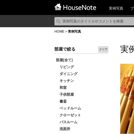
実例写真
プ
HOME
>
実例写真
実
部屋で絞る
クリア
部屋[全て]
リビング
ダイニング
キッチン
和室
子供部屋
書斎
ベッドルーム
クローゼット
バスルーム
洗面所