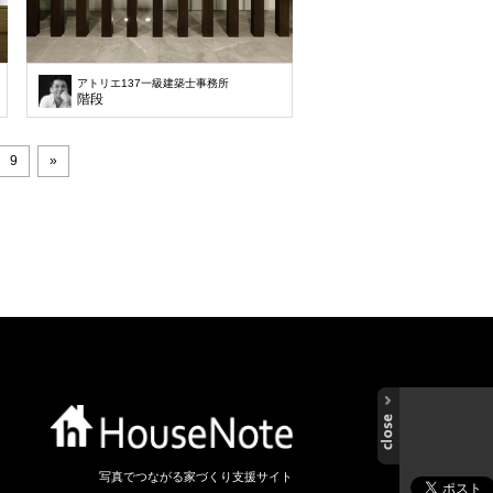
アトリエ137一級建築士事務所
(39坪)の土地です。この地域では、車を2台以上停めることが条件で、建築でき
階段
9
»
写真でつながる家づくり支援サイト