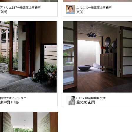
アトリエ137一級建築士事務所
こぢこぢ一級建築士事務所
玄関
玄関
田中ナオミアトリエ
S.O.Y.建築環境研究所
東中野TH邸
蕨の家 玄関