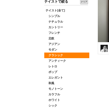
テイストで絞る
クリア
テイスト[全て]
シンプル
ナチュラル
カントリー
フレンチ
北欧
アジアン
モダン
クラシック
アンティーク
レトロ
ポップ
エレガント
和風
モノトーン
カラフル
ホワイト
シック