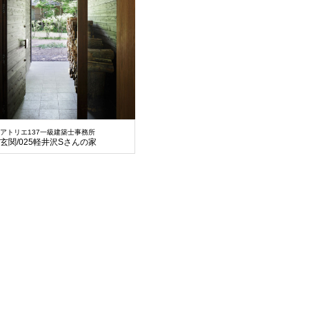
アトリエ137一級建築士事務所
玄関/025軽井沢Sさんの家