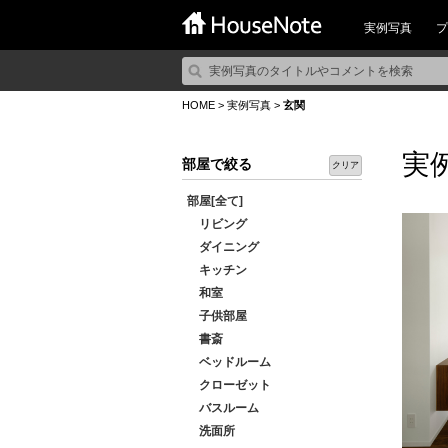
実例写真
プ
HOME
>
実例写真
>
玄関
実
部屋で絞る
クリア
部屋[全て]
リビング
ダイニング
キッチン
和室
子供部屋
書斎
ベッドルーム
クローゼット
バスルーム
洗面所