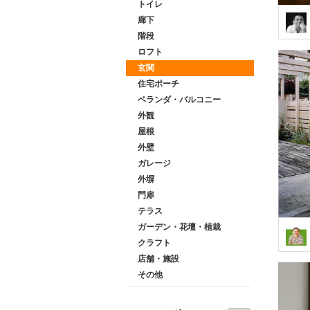
トイレ
廊下
階段
ロフト
玄関
住宅ポーチ
ベランダ・バルコニー
外観
屋根
外壁
ガレージ
外塀
門扉
テラス
ガーデン・花壇・植栽
クラフト
店舗・施設
その他