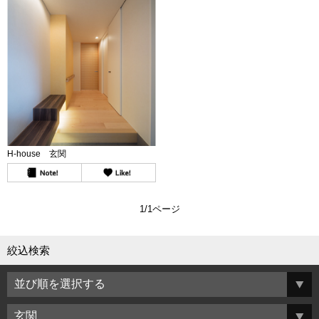
H-house 玄関
1/1ページ
絞込検索