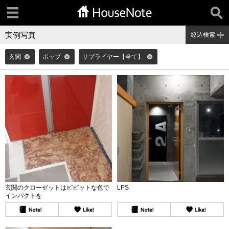
実例写真
絞込検索
玄関
ポップ
サプライヤー【全て】
玄関のクローゼットはビビットな色で
LPS
インパクトを