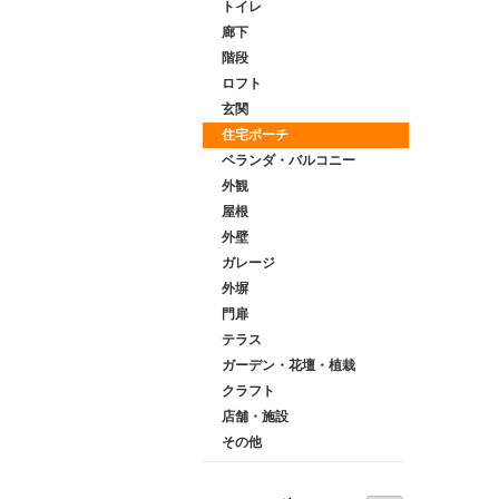
トイレ
廊下
階段
ロフト
玄関
住宅ポーチ
ベランダ・バルコニー
外観
屋根
外壁
ガレージ
外塀
門扉
テラス
ガーデン・花壇・植栽
クラフト
店舗・施設
その他