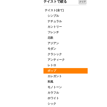
テイストで絞る
クリア
テイスト[全て]
シンプル
ナチュラル
カントリー
フレンチ
北欧
アジアン
モダン
クラシック
アンティーク
レトロ
ポップ
エレガント
和風
モノトーン
カラフル
ホワイト
シック