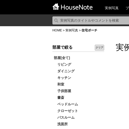
実例写真
プ
HOME
>
実例写真
>
住宅ポーチ
実
部屋で絞る
クリア
部屋[全て]
リビング
ダイニング
キッチン
和室
子供部屋
書斎
ベッドルーム
クローゼット
バスルーム
洗面所