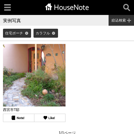
実例写真
絞込検索
住宅ポーチ
カラフル
西宮市T邸
1/1ページ