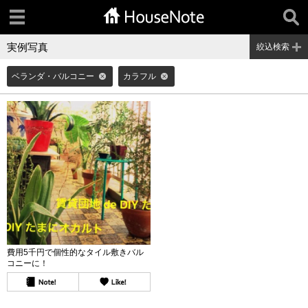
実例写真
絞込検索
ベランダ・バルコニー
カラフル
費用5千円で個性的なタイル敷きバル
コニーに！