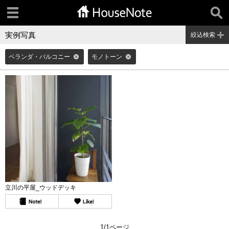
実例写真
絞込検索
ベランダ・バルコニー
モノトーン
立川の平屋_ウッドデッキ
1/1ページ