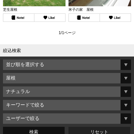
芝生屋根
米子の家 屋根
1/1ページ
絞込検索