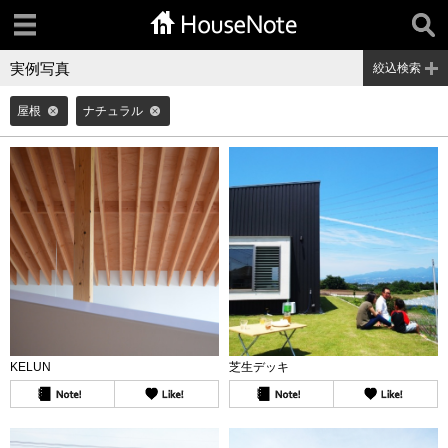
実例写真
絞込検索
屋根
ナチュラル
KELUN
芝生デッキ