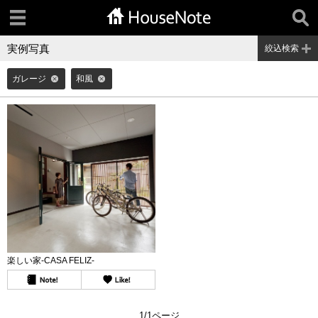
実例写真
絞込検索
ガレージ
和風
楽しい家-CASA FELIZ-
1/1ページ