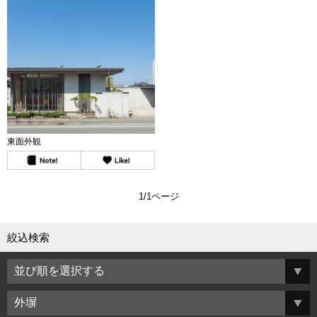
東面外観
1/1ページ
絞込検索