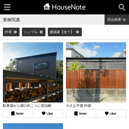
実例写真
絞込検索
外塀
シンプル
建築家【全て】
駐車場から塀の向こうに宿泊棟
小さな平屋 外塀