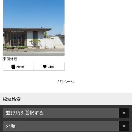
東面外観
1/1ページ
絞込検索