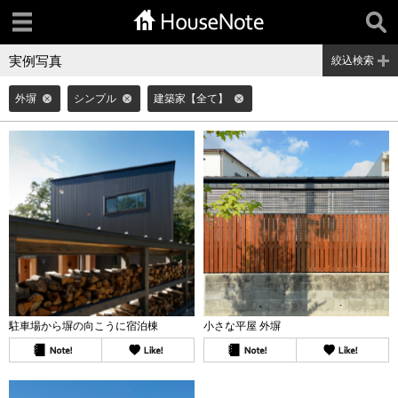
実例写真
絞込検索
外塀
シンプル
建築家【全て】
駐車場から塀の向こうに宿泊棟
小さな平屋 外塀