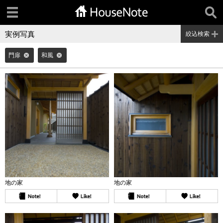
実例写真
絞込検索
門扉
和風
地の家
地の家