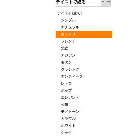
テイストで絞る
クリア
テイスト[全て]
シンプル
ナチュラル
カントリー
フレンチ
北欧
アジアン
モダン
クラシック
アンティーク
レトロ
ポップ
エレガント
和風
モノトーン
カラフル
ホワイト
シック