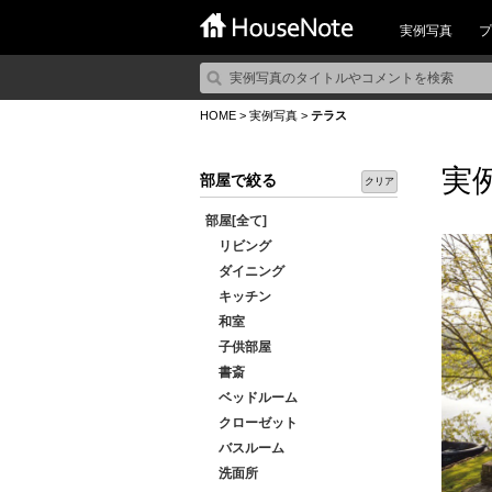
実例写真
プ
HOME
>
実例写真
>
テラス
実
部屋で絞る
クリア
部屋[全て]
リビング
ダイニング
キッチン
和室
子供部屋
書斎
ベッドルーム
クローゼット
バスルーム
洗面所