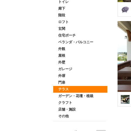
トイレ
廊下
階段
ロフト
玄関
住宅ポーチ
ベランダ・バルコニー
外観
屋根
外壁
ガレージ
外塀
門扉
テラス
ガーデン・花壇・植栽
クラフト
店舗・施設
その他