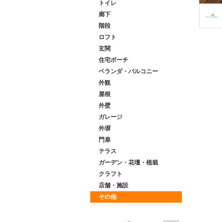
トイレ
廊下
階段
ロフト
玄関
住宅ポーチ
ベランダ・バルコニー
外観
屋根
外壁
ガレージ
外塀
門扉
テラス
ガーデン・花壇・植栽
クラフト
店舗・施設
その他