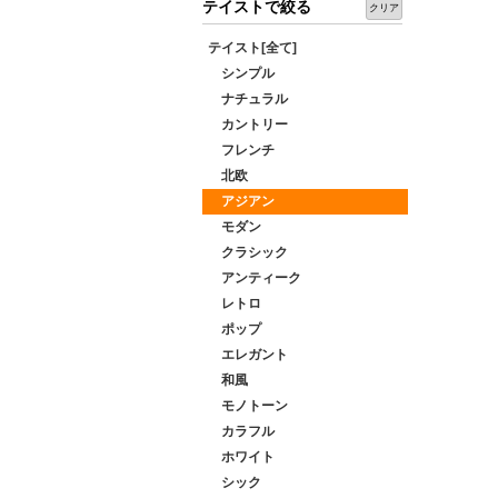
テイストで絞る
クリア
テイスト[全て]
シンプル
ナチュラル
カントリー
フレンチ
北欧
アジアン
モダン
クラシック
アンティーク
レトロ
ポップ
エレガント
和風
モノトーン
カラフル
ホワイト
シック