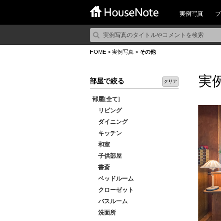
実例写真
プ
HOME
>
実例写真
>
その他
実
部屋で絞る
クリア
部屋[全て]
リビング
ダイニング
キッチン
和室
子供部屋
書斎
ベッドルーム
クローゼット
バスルーム
洗面所