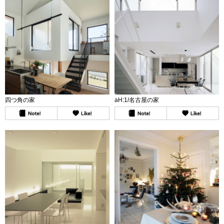
四つ角の家
aH:1/名古屋の家