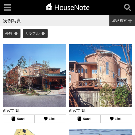
実例写真
絞込検索
外観
カラフル
西宮市T邸
西宮市T邸