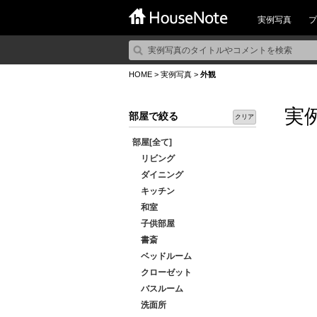
実例写真
プ
HOME
>
実例写真
>
外観
実
部屋で絞る
クリア
部屋[全て]
リビング
ダイニング
キッチン
和室
子供部屋
書斎
ベッドルーム
クローゼット
バスルーム
洗面所