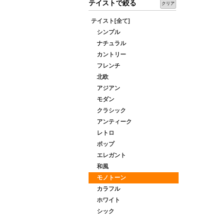
テイストで絞る
クリア
テイスト[全て]
シンプル
ナチュラル
カントリー
フレンチ
北欧
アジアン
モダン
クラシック
アンティーク
レトロ
ポップ
エレガント
和風
モノトーン
カラフル
ホワイト
シック