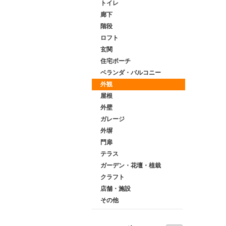
トイレ
廊下
階段
ロフト
玄関
住宅ポーチ
ベランダ・バルコニー
外観
屋根
外壁
ガレージ
外塀
門扉
テラス
ガーデン・花壇・植栽
クラフト
店舗・施設
その他