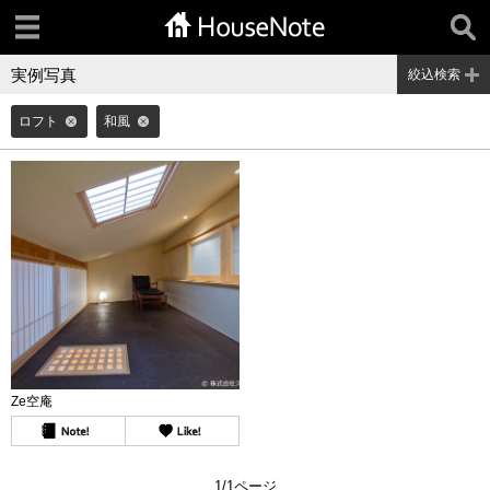
実例写真
絞込検索
ロフト
和風
Ze空庵
1/1ページ