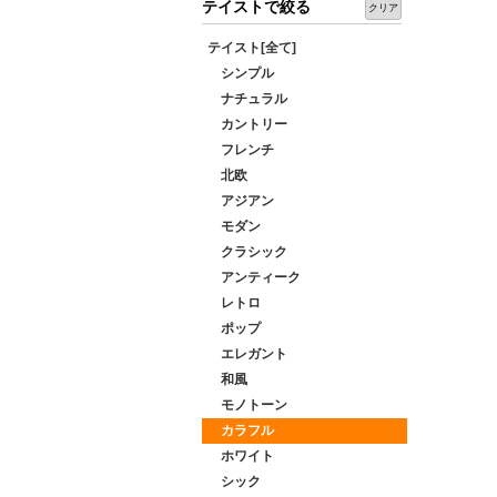
テイストで絞る
クリア
テイスト[全て]
シンプル
ナチュラル
カントリー
フレンチ
北欧
アジアン
モダン
クラシック
アンティーク
レトロ
ポップ
エレガント
和風
モノトーン
カラフル
ホワイト
シック