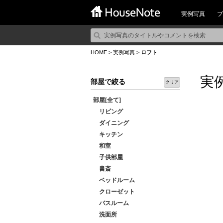
実例写真
プ
HOME
>
実例写真
>
ロフト
実
部屋で絞る
クリア
部屋[全て]
リビング
ダイニング
キッチン
和室
子供部屋
書斎
ベッドルーム
クローゼット
バスルーム
洗面所