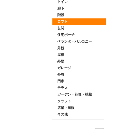
トイレ
廊下
階段
ロフト
玄関
住宅ポーチ
ベランダ・バルコニー
外観
屋根
外壁
ガレージ
外塀
門扉
テラス
ガーデン・花壇・植栽
クラフト
店舗・施設
その他