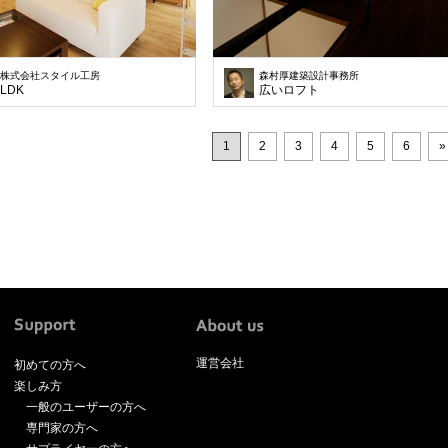
株式会社スタイル工房
森村厚建築設計事務所
LDK
広いロフト
1
2
3
4
5
6
»
運営会社
初めての方へ
楽しみ方
一般のユーザーの方へ
専門家の方へ