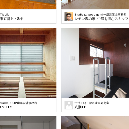
TileLife
Studio tanpopo-gumi 一級建築士事務所
東京都 K・S様
レモン坂の家 -中庭を囲むスキップ
studiloLOOP建築設計事務所
中辻正明・都市建築研究室
i o l i t e
八潮T.B.