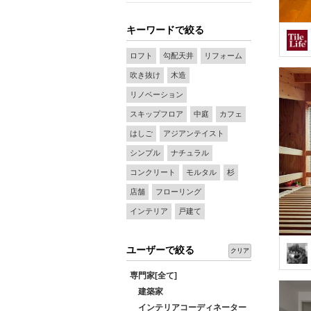
キーワードで絞る
ロフト
勾配天井
リフォーム
吹き抜け
木造
リノベーション
スキップフロア
中庭
カフェ
はしご
アジアンテイスト
シンプル
ナチュラル
コンクリート
モルタル
杉
店舗
フローリング
インテリア
戸建て
ユーザーで絞る
クリア
専門家[全て]
建築家
インテリアコーディネーター