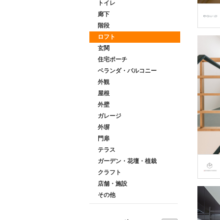
トイレ
廊下
階段
ロフト
玄関
住宅ポーチ
ベランダ・バルコニー
外観
屋根
外壁
ガレージ
外塀
門扉
テラス
ガーデン・花壇・植栽
クラフト
店舗・施設
その他