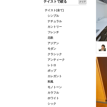
テイストで絞る
クリア
テイスト[全て]
シンプル
ナチュラル
カントリー
フレンチ
北欧
アジアン
モダン
クラシック
アンティーク
レトロ
ポップ
エレガント
和風
モノトーン
カラフル
ホワイト
シック