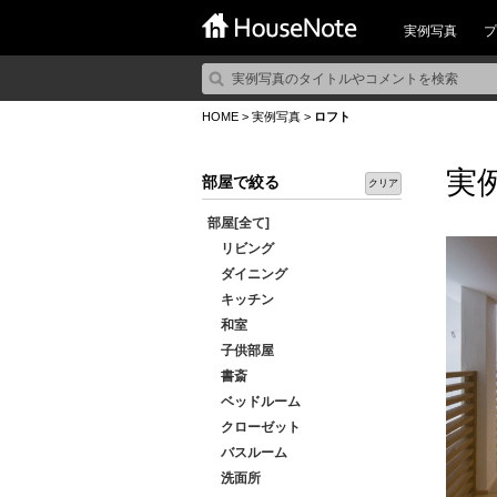
実例写真
プ
HOME
>
実例写真
>
ロフト
実
部屋で絞る
クリア
部屋[全て]
リビング
ダイニング
キッチン
和室
子供部屋
書斎
ベッドルーム
クローゼット
バスルーム
洗面所