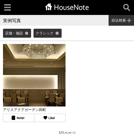
実例写真
絞込検索
店舗・施設
クラシック
アリスアクアガーデン田町
1/1ページ