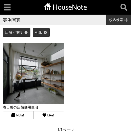
実例写真
絞込検索
店舗・施設
和風
春日町の店舗併用住宅
1/1ページ