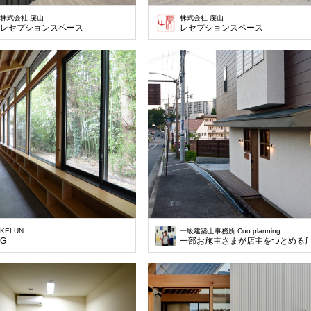
株式会社 虔山
株式会社 虔山
レセプションスペース
レセプションスペース
KELUN
一級建築士事務所 Coo planning
G
一部お施主さまが店主をつとめる