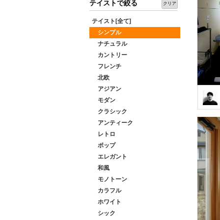
テイストで絞る
クリア
テイスト[全て]
シンプル
ナチュラル
カントリー
フレンチ
北欧
アジアン
モダン
クラシック
アンティーク
レトロ
ポップ
エレガント
和風
モノトーン
カラフル
ホワイト
シック