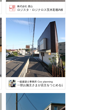
株式会社 虔山
ロジスタ・ロジクロス茨木彩都A棟 Tile : Ichimatsu375 No.MA-A375 Colo
一級建築士事務所 Coo planning
店舗として利用する計画です。前面道路は、12メートルと広めです。歩道には、緩
一部お施主さまが店主をつとめる店舗として利用する計画です。前面