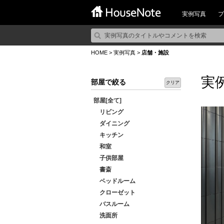
実例写真
プ
HOME
>
実例写真
>
店舗・施設
実
部屋で絞る
クリア
部屋[全て]
リビング
ダイニング
キッチン
和室
子供部屋
書斎
ベッドルーム
クローゼット
バスルーム
洗面所