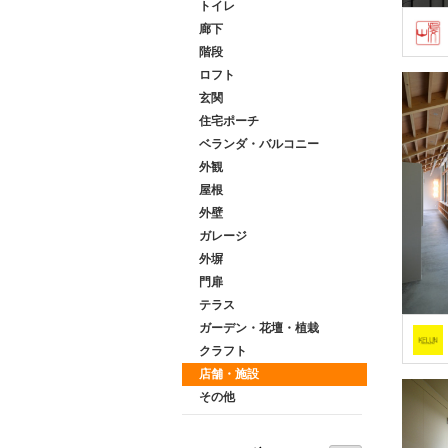
トイレ
廊下
階段
ロフト
玄関
住宅ポーチ
ベランダ・バルコニー
外観
屋根
外壁
ガレージ
外塀
門扉
テラス
ガーデン・花壇・植栽
クラフト
店舗・施設
その他