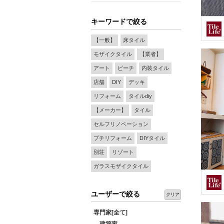
キーワードで絞る
【一般】
床タイル
モザイクタイル
【業者】
アート
ビーチ
内装タイル
店舗
DIY
デッキ
リフォーム
タイルdiy
【メーカー】
タイル
セルフリノベーション
プチリフォーム
DIYタイル
別荘
リゾート
ガラスモザイクタイル
ユーザーで絞る
クリア
専門家[全て]
建築家