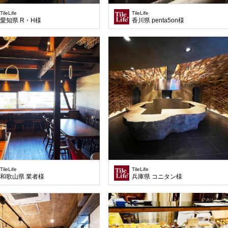
TileLife
TileLife
愛知県 R・H様
香川県 penta5on様
TileLife
TileLife
和歌山県 業者様
兵庫県 コニタン様