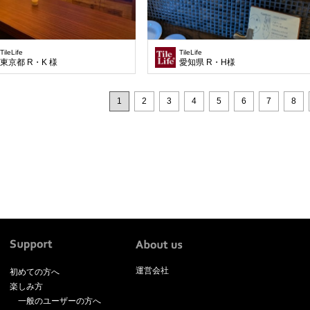
TileLife
TileLife
東京都 R・K 様
愛知県 R・H様
1
2
3
4
5
6
7
8
運営会社
初めての方へ
楽しみ方
一般のユーザーの方へ