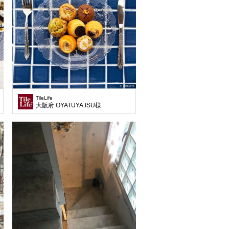
TileLife
大阪府 OYATUYA.ISU様