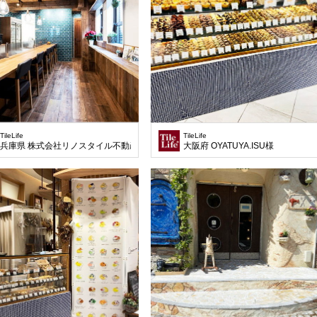
TileLife
TileLife
兵庫県 株式会社リノスタイル不動産様
大阪府 OYATUYA.ISU様