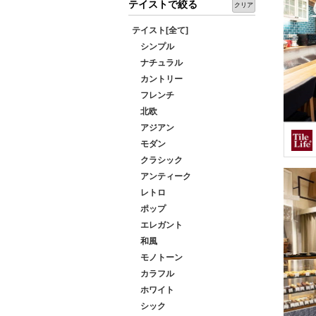
テイストで絞る
クリア
テイスト[全て]
シンプル
ナチュラル
カントリー
フレンチ
北欧
アジアン
モダン
クラシック
アンティーク
レトロ
ポップ
エレガント
和風
モノトーン
カラフル
ホワイト
シック