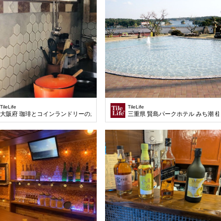
TileLife
TileLife
大阪府 珈琲とコインランドリーのお店ハレ様
三重県 賢島パークホテル みち潮 様