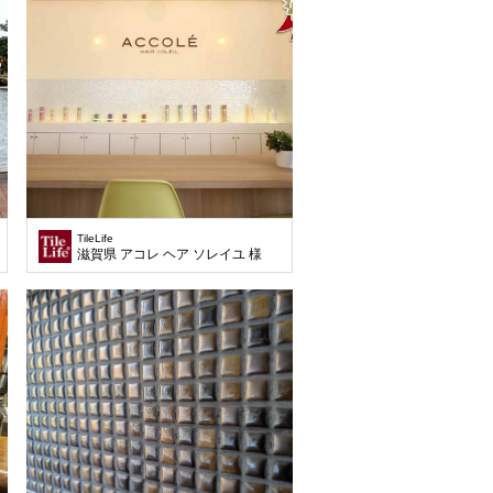
TileLife
滋賀県 アコレ ヘア ソレイユ 様