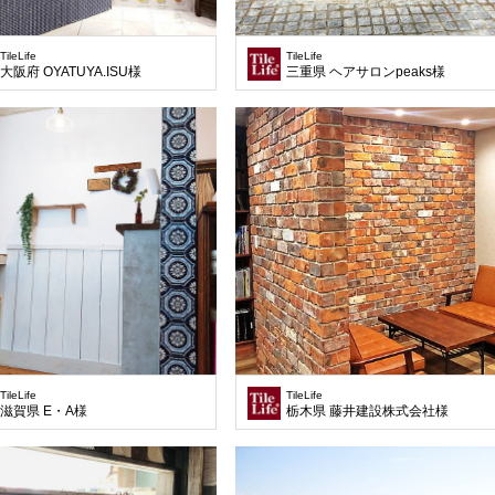
TileLife
TileLife
大阪府 OYATUYA.ISU様
三重県 ヘアサロンpeaks様
TileLife
TileLife
滋賀県 E・A様
栃木県 藤井建設株式会社様