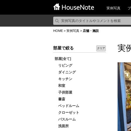
実例写真
プ
HOME
>
実例写真
>
店舗・施設
実
部屋で絞る
クリア
部屋[全て]
リビング
ダイニング
キッチン
和室
子供部屋
書斎
ベッドルーム
クローゼット
バスルーム
洗面所