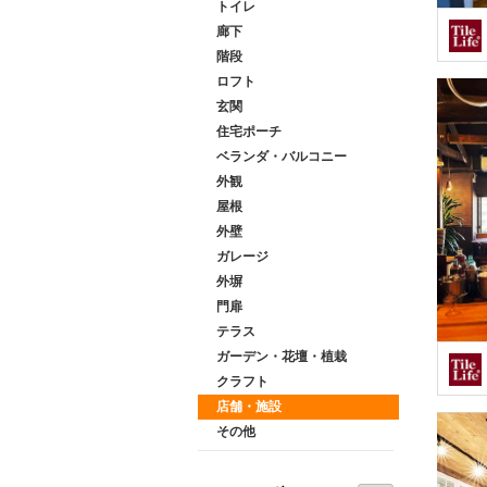
トイレ
廊下
階段
ロフト
玄関
住宅ポーチ
ベランダ・バルコニー
外観
屋根
外壁
ガレージ
外塀
門扉
テラス
ガーデン・花壇・植栽
クラフト
店舗・施設
その他