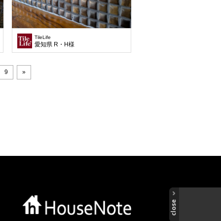
TileLife
愛知県 R・H様
9
»