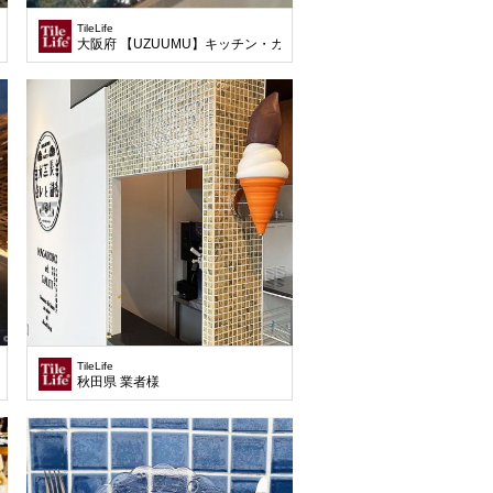
TileLife
大阪府 【UZUUMU】キッチン・カウンター様
TileLife
秋田県 業者様