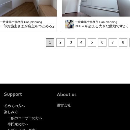
一級建築士事務所 Coo planning
一級建築士事務所 Coo planning
一部お施主さまが店主をつとめる店舗として利用する計画です。前面道路は、12
300㎡を超える大きな敷地ですが
1
2
3
4
5
6
7
8
運営会社
初めての方へ
楽しみ方
一般のユーザーの方へ
専門家の方へ