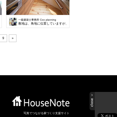
一級建築士事務所 Coo planning
メートルと広めです。歩道には、緩やかな勾配がついていて、敷地の端から端までは
、そのほとんどが傾斜地で占められています。深基礎を利用しながら平屋建ての住宅
敷地は、角地に位置していますが、長手方向の道路には、ゆるやかな勾
9
»
写真でつながる家づくり支援サイト