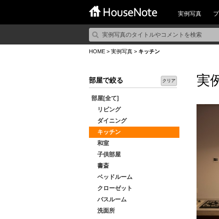
実例写真
プ
HOME
>
実例写真
>
キッチン
実
部屋で絞る
クリア
部屋[全て]
リビング
ダイニング
キッチン
和室
子供部屋
書斎
ベッドルーム
クローゼット
バスルーム
洗面所