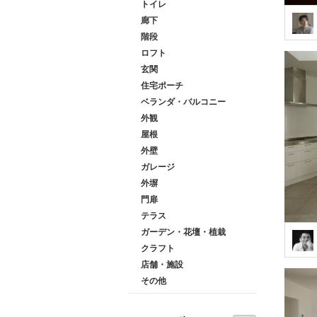
トイレ
廊下
階段
ロフト
玄関
住宅ポーチ
ベランダ・バルコニー
外観
屋根
外壁
ガレージ
外塀
門扉
テラス
ガーデン・花壇・植栽
クラフト
店舗・施設
その他