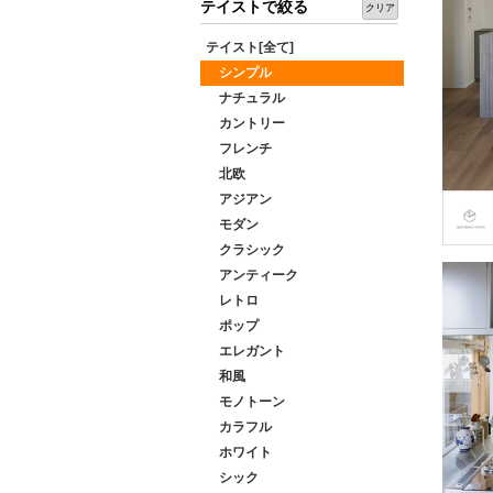
テイストで絞る
クリア
テイスト[全て]
シンプル
ナチュラル
カントリー
フレンチ
北欧
アジアン
モダン
クラシック
アンティーク
レトロ
ポップ
エレガント
和風
モノトーン
カラフル
ホワイト
シック