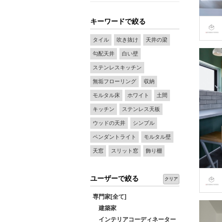
キーワードで絞る
タイル
吹き抜け
天井の梁
勾配天井
白い壁
ステンレスキッチン
無垢フローリング
収納
モルタル床
ホワイト
土間
キッチン
ステンレス天板
ウッドの天井
シンプル
ペンダントライト
モルタル壁
天窓
スリット窓
飾り棚
ユーザーで絞る
クリア
専門家[全て]
建築家
インテリアコーディネーター