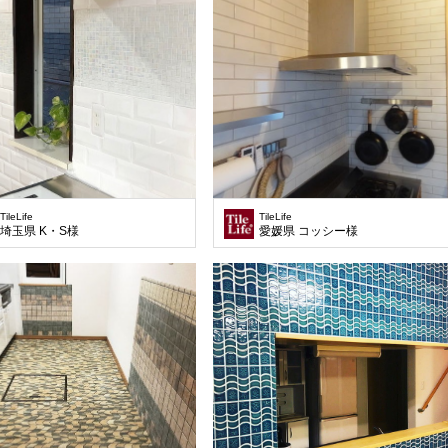
TileLife
TileLife
埼玉県 K・S様
愛媛県 コッシー様