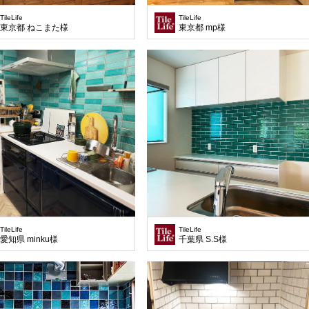
TileLife
TileLife
東京都 ねこまた様
東京都 mp様
TileLife
TileLife
愛知県 minku様
千葉県 S.S様