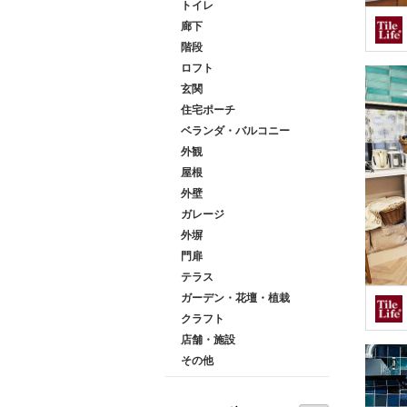
トイレ
廊下
階段
ロフト
玄関
住宅ポーチ
ベランダ・バルコニー
外観
屋根
外壁
ガレージ
外塀
門扉
テラス
ガーデン・花壇・植栽
クラフト
店舗・施設
その他