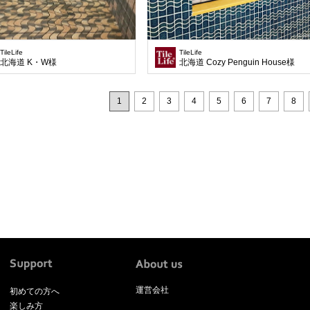
TileLife
TileLife
北海道 K・W様
北海道 Cozy Penguin House様
1
2
3
4
5
6
7
8
運営会社
初めての方へ
楽しみ方