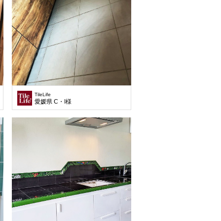
TileLife
愛媛県 C・I様