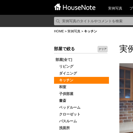
実例写真
プ
HOME
>
実例写真
>
キッチン
実
部屋で絞る
クリア
部屋[全て]
リビング
ダイニング
キッチン
和室
子供部屋
書斎
ベッドルーム
クローゼット
バスルーム
洗面所