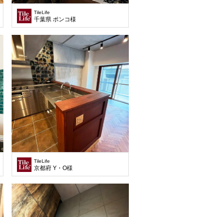
TileLife
千葉県 ポンコ様
TileLife
京都府 Y・O様