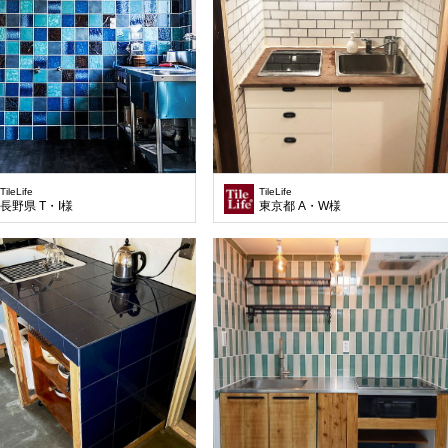
TileLife
TileLife
長野県 T・I様
東京都 A・W様