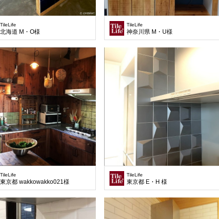
TileLife
TileLife
北海道 M・O様
神奈川県 M・U様
TileLife
TileLife
東京都 wakkowakko021様
東京都 E・H 様