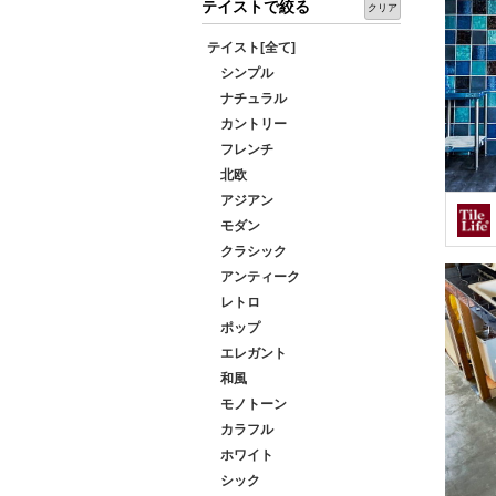
テイストで絞る
クリア
テイスト[全て]
シンプル
ナチュラル
カントリー
フレンチ
北欧
アジアン
モダン
クラシック
アンティーク
レトロ
ポップ
エレガント
和風
モノトーン
カラフル
ホワイト
シック