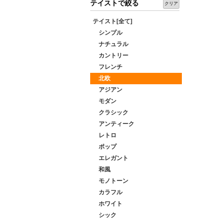
テイストで絞る
クリア
テイスト[全て]
シンプル
ナチュラル
カントリー
フレンチ
北欧
アジアン
モダン
クラシック
アンティーク
レトロ
ポップ
エレガント
和風
モノトーン
カラフル
ホワイト
シック