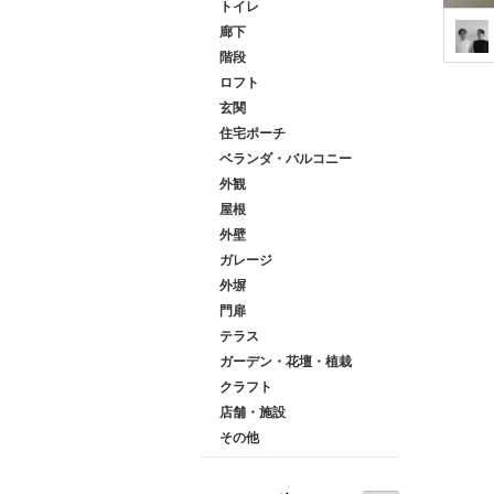
トイレ
廊下
階段
ロフト
玄関
住宅ポーチ
ベランダ・バルコニー
外観
屋根
外壁
ガレージ
外塀
門扉
テラス
ガーデン・花壇・植栽
クラフト
店舗・施設
その他