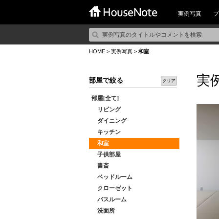
実例写真
プ
HOME
>
実例写真
>
和室
実
部屋で絞る
クリア
部屋[全て]
リビング
ダイニング
キッチン
和室
子供部屋
書斎
ベッドルーム
クローゼット
バスルーム
洗面所