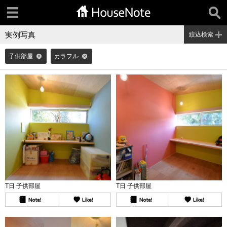
実例写真
絞込検索
子供部屋
カラフル
T日 子供部屋
T日 子供部屋