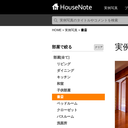
実例写真
プ
HOME
>
実例写真
>
書斎
実
部屋で絞る
クリア
部屋[全て]
リビング
ダイニング
キッチン
和室
子供部屋
書斎
ベッドルーム
クローゼット
バスルーム
洗面所