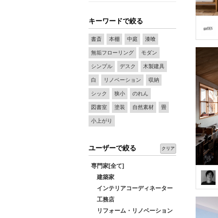
キーワードで絞る
書斎
本棚
中庭
漆喰
無垢フローリング
モダン
シンプル
デスク
木製建具
白
リノベーション
収納
シック
狭小
のれん
図書室
塗装
自然素材
畳
小上がり
ユーザーで絞る
クリア
専門家[全て]
建築家
インテリアコーディネーター
工務店
リフォーム・リノベーション