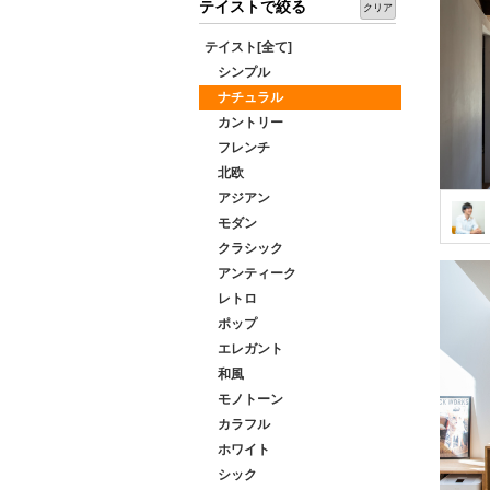
テイストで絞る
クリア
テイスト[全て]
シンプル
ナチュラル
カントリー
フレンチ
北欧
アジアン
モダン
クラシック
アンティーク
レトロ
ポップ
エレガント
和風
モノトーン
カラフル
ホワイト
シック