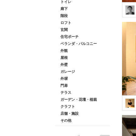
トイレ
廊下
階段
ロフト
玄関
住宅ポーチ
ベランダ・バルコニー
外観
屋根
外壁
ガレージ
外塀
門扉
テラス
ガーデン・花壇・植栽
クラフト
店舗・施設
その他