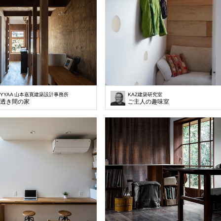
YYAA 山本嘉寛建築設計事務所
KAZ建築研究室
透き間の家
ご主人の趣味室