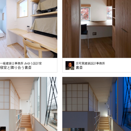
一級建築士事務所 みゆう設計室
庄司寛建築設計事務所
寝室と隣り合う書斎
書斎