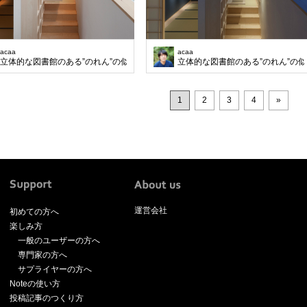
acaa
acaa
立体的な図書館のある”のれん”の似合う狭小住宅
立体的な図書館のある”のれん”の
1
2
3
4
»
運営会社
初めての方へ
楽しみ方
一般のユーザーの方へ
専門家の方へ
サプライヤーの方へ
Noteの使い方
投稿記事のつくり方