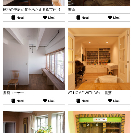
露地の中庭が趣をあたえる都市住宅
書斎
書斎コーナー
AT HOME WITH White 書斎