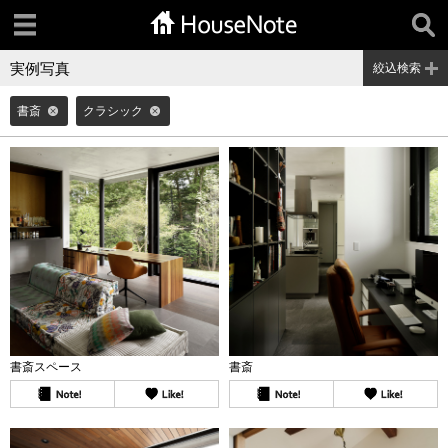
実例写真
絞込検索
書斎
クラシック
書斎スペース
書斎