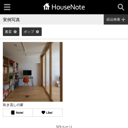
実例写真
絞込検索
書斎
ポップ
吹き流しの家
1/1ページ